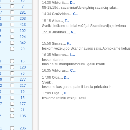
0
18
14:30
Viktorija...
,
D...
1
7
08-18/19d., savaitiniai/dviejų/trijų savaičių ratai...
27
281
14:34
Gražvidas...
,
C...
0
203
15:15
Alius...
,
T...
10
413
Sveiki, ieškomi ratiniai vežėjai Skandinavija,kekviena...
8
102
15:18
Justinas...
,
A...
7
124
...
7
342
15:58
Simas...
,
F...
Ieškom vežėjų po Skandinavijos šalis. Apmokame kelius.
20
16:35
Viktoras...
,
L...
Ieskau darbo,
3
16
masina su manipuliatoriumi ,galiu krauti...
50
120
16:35
Viktoras...
,
C...
2
76
17:08
Olga...
,
D...
90
277
Sveiki,
72
217
ieskome kas galetu paimti tuscia priekaba ir...
0
79
17:09
Olga...
,
D...
3
15
Ieskome ratiniu vezeju, ratui
27
177
21
7
105
81
236