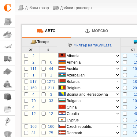
Добави товар
Добави транспорт
АВТО
МОРСКО
Товари
Филтър на таблицата
от
в
от
2
Albania
1
2
6
Armenia
1
111
44
Austria
1
1
1
Azerbaijan
1
517
1271
Belarus
1
169
211
Belgium
2
4
3
Bosnia and Herzegovina
1
79
33
Bulgaria
1
4
China
12
12
Croatia
4
Cyprus
1
166
160
Czech republic
1
31
75
Denmark
1