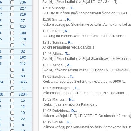
Sveiki, ieškomi ratiniai vežėjai LT - CZ / SK - LT,...
86
736
11:18
Viktorija...
,
T...
74
227
SKUBIAI!!! Ieškau mašinos pasikrauti šiandien: 26041...
27
319
11:36
Simas...
,
F...
2
27
Ieškom vežėjų po Skandinavijos šalis. Apmokame kelius.
57
532
12:02
Elvis...
,
K...
4
100
Looking for carriers with 100m3 and 120m3 trailers...
75
170
12:15
Tomas...
,
R...
14
Anksti pirmadieni reikia galvos is
9
32
12:46
Alius...
,
T...
28
163
Sveiki, ieškomi ratiniai vežėjai Skandinavija,kekviena...
9
212
13:02
Arnas...
,
A...
8
8
Sveiki, ieškome ratinių vežėjų LT-Benelux-LT. Daugiau...
7
60
13:02
Egidijus...
,
T...
Reikia transportuoti 2vnt SKI (savivarčius) iš 99867...
34
1456
13:05
Mindaugas...
,
F...
1
Ieškomas transportas LT - SE - FI - LT. Pilni kroviniai....
88
2284
13:32
Mantas...
,
N...
1
15
Reikalingas transportas
Palanga
...
2
12
14:05
Deividas...
,
D...
9
10
Ieškomi vežėjai LT-LT, LT-LV/EE-LT. Detalesnė informacij
0
22
14:19
Simas...
,
F...
0
8
Ieškom vežėjų po Skandinavijos šalis. Apmokame kelius.