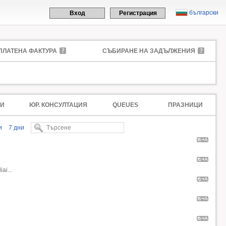
български
Вход
Регистрация
ПЛАТЕНА ФАКТУРА
СЪБИРАНЕ НА ЗАДЪЛЖЕНИЯ
И
ЮР. КОНСУЛТАЦИЯ
QUEUES
ПРАЗНИЦИ
и
7 дни
ai...