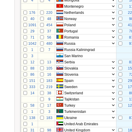
4
4
Mongolia
1
Montenegro
1
176
220
Netherlands
2
40
48
Norway
9
1091
454
Poland
4
29
37
Portugal
7
71
56
Romania
8
1042
480
Russia
9
1
7
Russia Kaliningrad
3
San Marino
12
13
Serbia
8
88
105
Slovakia
1
86
16
Slovenia
7
151
183
Spain
2
333
219
Sweden
1
14
38
Switzerland
8
9
Tajikistan
1
58
17
Turkey
1
1
3
Turkmenistan
138
183
Ukraine
8
1
United Arab Emirates
31
98
United Kingdom
1