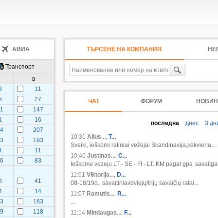
АВИА
ТЪРСЕНЕ НА КОМПАНИЯ
НЕ
Транспорт
в
3
11
5
27
ЧАТ
ФОРУМ
НОВИН
01
147
1
16
последна
днес
3 дн
84
207
10:31
Alius...
,
T...
03
193
Sveiki, ieškomi ratiniai vežėjai Skandinavija,kekviena...
1
11
10:40
Justinas...
,
C...
06
83
Ieškome vezeju LT - SE - FI - LT. KM pagal gps, savaitgali
5
11:01
Viktorija...
,
D...
8
41
08-18/19d., savaitiniai/dviejų/trijų savaičių ratai...
4
14
11:07
Ramutis...
,
R...
73
163
...
29
118
11:14
Mindaugas...
,
F...