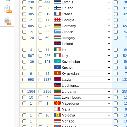
230
444
Estonia
7
78
330
Finland
3
305
319
France
3
2
11
Georgia
1
805
735
Germany
6
19
22
Greece
9
120
69
Hungary
1
Iceland
4
11
Ireland
8
567
236
Italy
5
139
121
Kazakhstan
5
1
Kosovo
6
14
Kyrgyzstan
998
1137
Latvia
13
Liechtenstein
1864
2156
Lithuania
25
10
4
Luxembourg
1
1
1
Macedonia
1
Malta
1
16
Moldova
1
1
Monaco
1