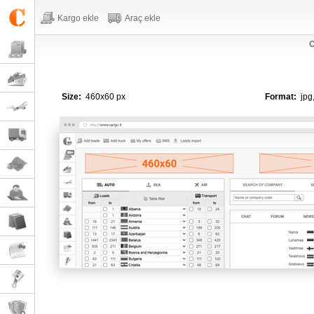
Kargo ekle
Araç ekle
C
Size:
460x60 px
Format:
jpg,