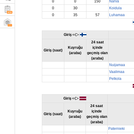
0
0
150
Narva
0
30
Koidula
0
35
57
Luhamaa
Giriş
24 saat
Kuyruğu
içinde
Giriş (saat)
(araba)
geçmiş olan
(araba)
Nuijamaa
Vaalimaa
Pelkola
Giriş
24 saat
Kuyruğu
içinde
Giriş (saat)
(araba)
geçmiş olan
(araba)
Paternieki