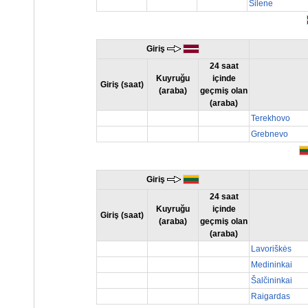
Silene
Giriş
24 saat
Kuyruğu
içinde
Giriş (saat)
(araba)
geçmiş olan
(araba)
Terekhovo
Grebnevo
Giriş
24 saat
Kuyruğu
içinde
Giriş (saat)
(araba)
geçmiş olan
(araba)
Lavoriškės
Medininkai
Šalčininkai
Raigardas