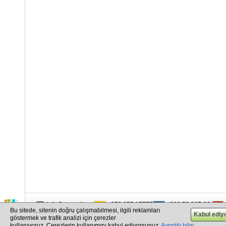
info@cargo.lt
+370 655 17777
+380 50 337-20-47
Bu sitede, sitenin doğru çalışmabilmesi, ilgili reklamları
+371 258 92085
+48 732-083-262
göstermek ve trafik analizi için çerezler
kullanıyoruz. Çerezlerin kullanımını kabul ediyorsunuz.
Ayrıntılı bilgi