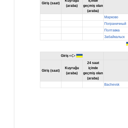
Kuyruğu
içinde
Giriş (saat)
(araba)
geçmiş olan
(araba)
Марково
Пограничный
Полтавка
Забайкальск
Giriş
24 saat
Kuyruğu
içinde
Giriş (saat)
(araba)
geçmiş olan
(araba)
Bachevsk