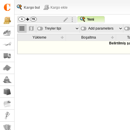
Kargo bul
Kargo ekle
Yeni
Treyler tipi
Add parameters
Yükleme
Boşaltma
T
Belirtilmiş 