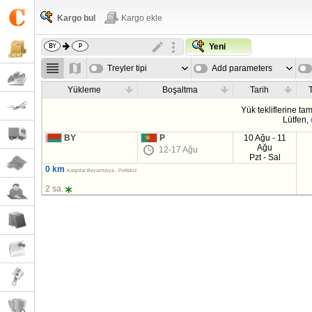
Kargo bul
Kargo ekle
Yeni
Treyler tipi
Add parameters
Yükleme
Boşaltma
Tarih
T
Yük tekliflerine t
Lütfen,
BY
P
10 Ağu - 11
Ağu
12-17 Ağu
Pzt - Sal
0 km
Kargolar Beyazrusya - Portekiz
2 sa.