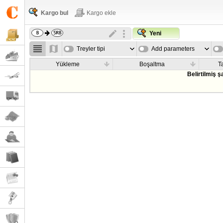
Kargo bul
Kargo ekle
Yeni
Treyler tipi
Add parameters
Yükleme
Boşaltma
T
Belirtilmiş 