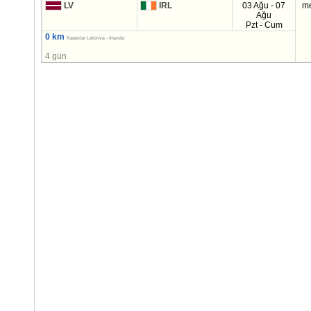
LV
IRL
03 Ağu - 07
m
Ağu
Pzt - Cum
0 km
Kargolar Letonya - İrlanda
4 gün