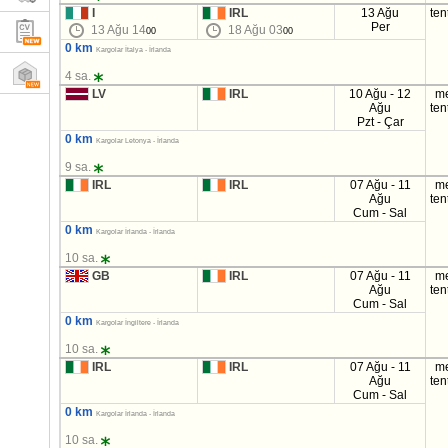
I
IRL
13 Ağu
ten
Per
13 Ağu 14
18 Ağu 03
00
00
0 km
Kargolar İtalya - İrlanda
4 sa.
LV
IRL
10 Ağu - 12
m
Ağu
ten
Pzt - Çar
0 km
Kargolar Letonya - İrlanda
9 sa.
IRL
IRL
07 Ağu - 11
m
Ağu
ten
Cum - Sal
0 km
Kargolar İrlanda - İrlanda
10 sa.
GB
IRL
07 Ağu - 11
m
Ağu
ten
Cum - Sal
0 km
Kargolar İngiltere - İrlanda
10 sa.
IRL
IRL
07 Ağu - 11
m
Ağu
ten
Cum - Sal
0 km
Kargolar İrlanda - İrlanda
10 sa.