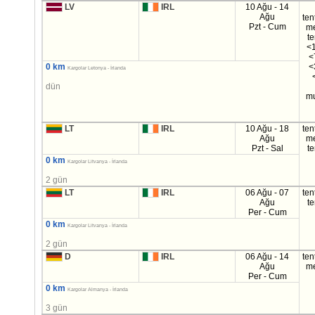
LV
IRL
10 Ağu - 14
Ağu
ten
Pzt - Cum
m
t
<1
<
0 km
<
Kargolar Letonya - İrlanda
dün
mu
LT
IRL
10 Ağu - 18
ten
Ağu
m
Pzt - Sal
t
0 km
Kargolar Litvanya - İrlanda
2 gün
LT
IRL
06 Ağu - 07
ten
Ağu
t
Per - Cum
0 km
Kargolar Litvanya - İrlanda
2 gün
D
IRL
06 Ağu - 14
ten
Ağu
m
Per - Cum
0 km
Kargolar Almanya - İrlanda
3 gün