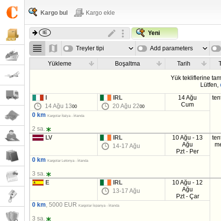
Kargo bul
Kargo ekle
Yeni
Treyler tipi
Add parameters
Yükleme
Boşaltma
Tarih
T
Yük tekliflerine t
Lütfen,
I
IRL
14 Ağu
ten
Cum
14 Ağu 13
20 Ağu 22
00
00
0 km
Kargolar İtalya - İrlanda
2 sa.
LV
IRL
10 Ağu - 13
ten
Ağu
m
14-17 Ağu
Pzt - Per
0 km
Kargolar Letonya - İrlanda
3 sa.
E
IRL
10 Ağu - 12
Ağu
13-17 Ağu
Pzt - Çar
0 km
, 5000 EUR
Kargolar İspanya - İrlanda
3 sa.