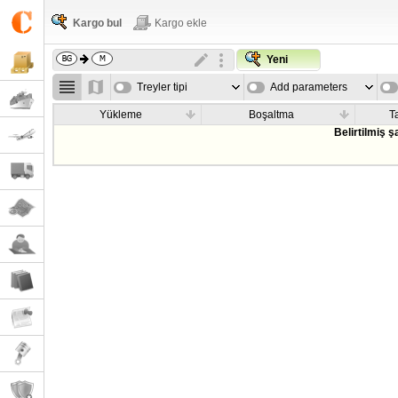
Kargo bul
Kargo ekle
Yeni
Treyler tipi
Add parameters
Yükleme
Boşaltma
T
Belirtilmiş 