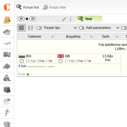
Kargo bul
Kargo ekle
Yeni
Treyler tipi
Add parameters
Yükleme
Boşaltma
Tarih
T
Yük tekliflerine t
Lütfen,
BG
GB
13 Ağu
Per
13 Ağu 08
-17
17 Ağu 08
-17
00
00
00
00
0 km
Kargolar Bulgaristan - İngiltere
4 sa.