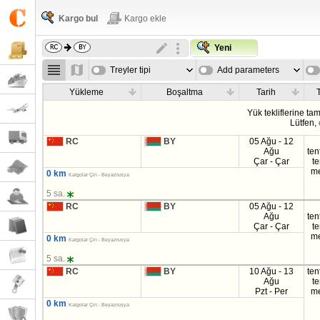
Kargo bul
Kargo ekle
Yeni
Treyler tipi
Add parameters
Yükleme
Boşaltma
Tarih
T
Yük tekliflerine t
Lütfen,
RC
BY
05 Ağu - 12
Ağu
ten
Çar - Çar
t
m
0 km
Kargolar Çin - Beyazrusya
5 sa.
RC
BY
05 Ağu - 12
Ağu
ten
Çar - Çar
t
m
0 km
Kargolar Çin - Beyazrusya
5 sa.
RC
BY
10 Ağu - 13
ten
Ağu
t
Pzt - Per
m
0 km
Kargolar Çin - Beyazrusya