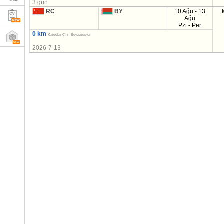
3 gün
RC
BY
10 Ağu - 13
Ağu
Pzt - Per
0 km
Kargolar Çin - Beyazrusya
2026-7-13