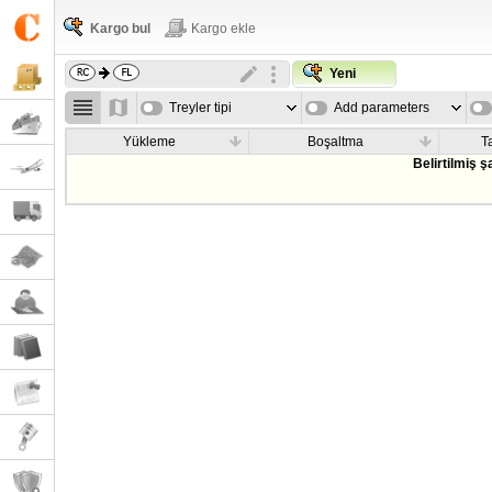
Kargo bul
Kargo ekle
Yeni
Treyler tipi
Add parameters
Yükleme
Boşaltma
T
Belirtilmiş 