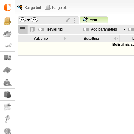
Kargo bul
Kargo ekle
Yeni
Treyler tipi
Add parameters
Yükleme
Boşaltma
T
Belirtilmiş 