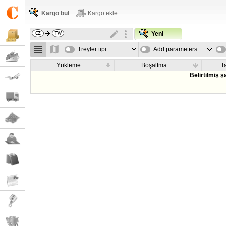
Kargo bul
Kargo ekle
Yeni
Treyler tipi
Add parameters
Yükleme
Boşaltma
T
Belirtilmiş 