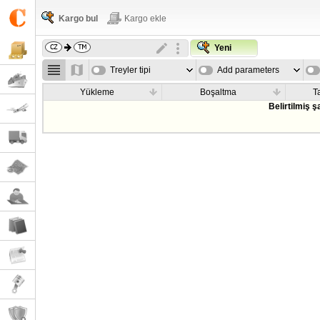
Kargo bul
Kargo ekle
Yeni
Treyler tipi
Add parameters
Yükleme
Boşaltma
T
Belirtilmiş 