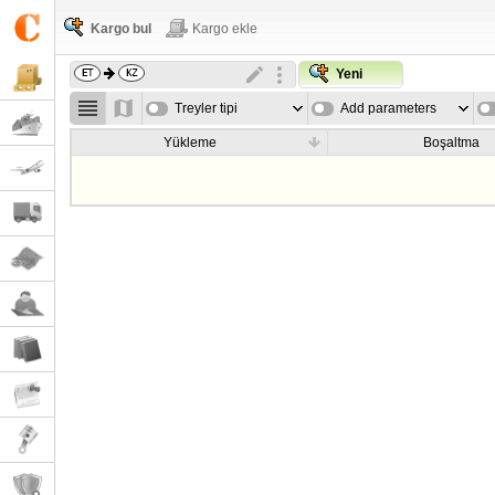
Kargo bul
Kargo ekle
Yeni
Treyler tipi
Add parameters
Yükleme
Boşaltma