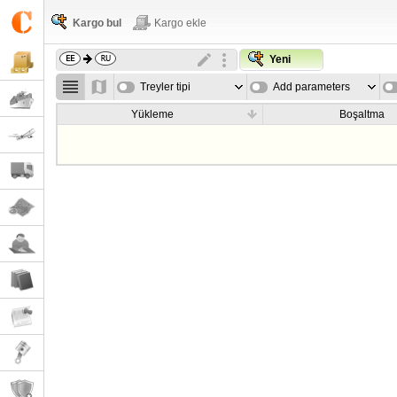
Kargo bul
Kargo ekle
Yeni
Treyler tipi
Add parameters
Yükleme
Boşaltma