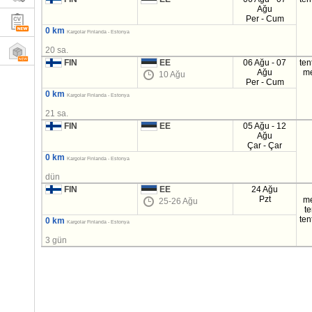
Ağu
Per - Cum
0 km
Kargolar Finlanda - Estonya
20 sa.
FIN
EE
06 Ağu - 07
ten
Ağu
m
10 Ağu
Per - Cum
0 km
Kargolar Finlanda - Estonya
21 sa.
FIN
EE
05 Ağu - 12
Ağu
Çar - Çar
0 km
Kargolar Finlanda - Estonya
dün
FIN
EE
24 Ağu
Pzt
m
25-26 Ağu
t
ten
0 km
Kargolar Finlanda - Estonya
3 gün