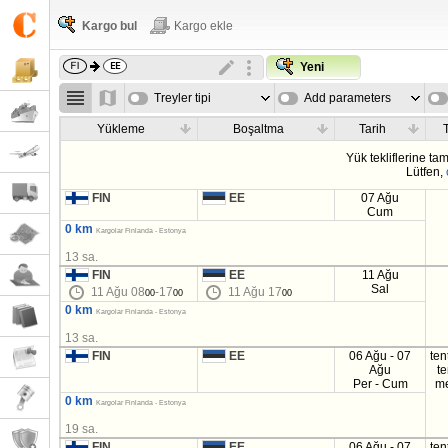
Kargo bul
Kargo ekle
Yeni
Treyler tipi
Add parameters
Yükleme
Boşaltma
Tarih
T
Yük tekliflerine t
Lütfen,
FIN
EE
07 Ağu
Cum
0 km
Kargolar Finlanda - Estonya
13 sa.
FIN
EE
11 Ağu
Sal
11 Ağu 08
-17
11 Ağu 17
00
00
00
0 km
Kargolar Finlanda - Estonya
13 sa.
FIN
EE
06 Ağu - 07
ten
Ağu
t
Per - Cum
m
0 km
Kargolar Finlanda - Estonya
19 sa.
FIN
EE
06 Ağu - 07
ten