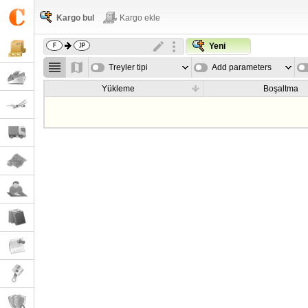
Kargo bul
Kargo ekle
Yeni
Treyler tipi
Add parameters
Yükleme
Boşaltma