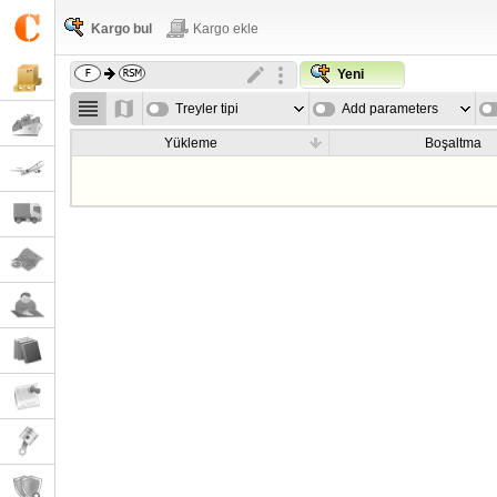
Kargo bul
Kargo ekle
Yeni
Treyler tipi
Add parameters
Yükleme
Boşaltma