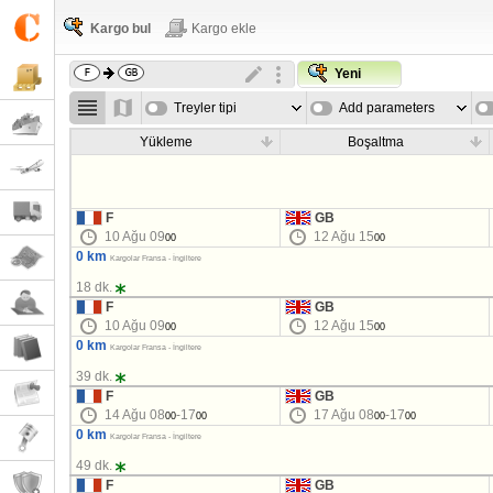
Kargo bul
Kargo ekle
Yeni
Treyler tipi
Add parameters
Yükleme
Boşaltma
F
GB
10 Ağu 09
12 Ağu 15
00
00
0 km
Kargolar Fransa - İngiltere
18 dk.
F
GB
10 Ağu 09
12 Ağu 15
00
00
0 km
Kargolar Fransa - İngiltere
39 dk.
F
GB
14 Ağu 08
-17
17 Ağu 08
-17
00
00
00
00
0 km
Kargolar Fransa - İngiltere
49 dk.
F
GB