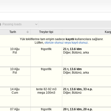
Passing loads
Tarih
Treyler tipi
Karg
Yük tekliflerine tam erişim sadece
kayıtlı
kullanıcılara sağlanır.
Lütfen,
otorize olunuz veya kayıt olunuz
.
10 Ağu
frigorifik
21 t, 13.6 ldm
Pzt
Diğer, Bütünü, arka
10 Ağu
frigorifik
21 t, 13.6 ldm
Pzt
Diğer, Bütünü, arka
14 Ağu
tente 82-92 m3
21 t, 13.6 ldm, 33 e.p.
Cum
mega 100m3
Diğer, Bütünü
07 Ağu
frigorifik
20 t, 13.6 ldm, 20 e.p.