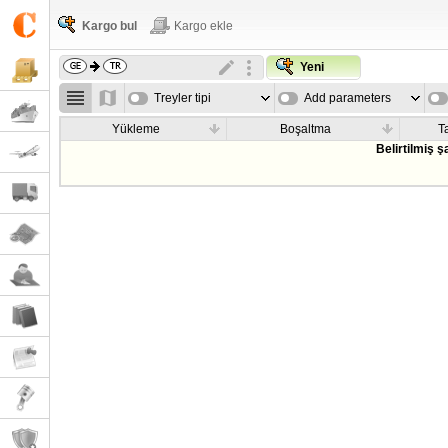
Kargo bul
Kargo ekle
Yeni
Treyler tipi
Add parameters
Yükleme
Boşaltma
T
Belirtilmiş 