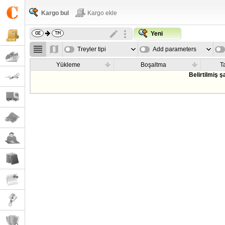
Kargo bul
Kargo ekle
Yeni
Treyler tipi
Add parameters
Yükleme
Boşaltma
T
Belirtilmiş 