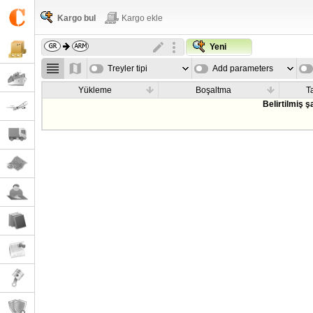
Kargo bul
Kargo ekle
Yeni
Treyler tipi
Add parameters
Yükleme
Boşaltma
T
Belirtilmiş 