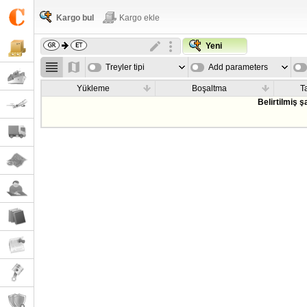
Kargo bul
Kargo ekle
Yeni
Treyler tipi
Add parameters
Yükleme
Boşaltma
T
Belirtilmiş 