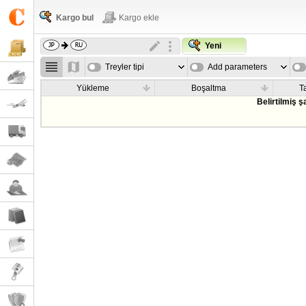
Kargo bul
Kargo ekle
Yeni
Treyler tipi
Add parameters
Yükleme
Boşaltma
T
Belirtilmiş 