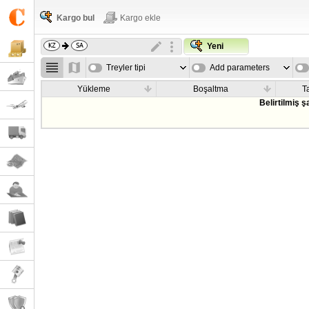
Kargo bul
Kargo ekle
Yeni
Treyler tipi
Add parameters
Yükleme
Boşaltma
T
Belirtilmiş 