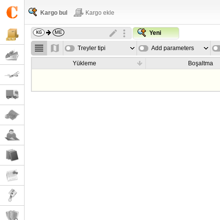
Kargo bul
Kargo ekle
Yeni
Treyler tipi
Add parameters
Yükleme
Boşaltma