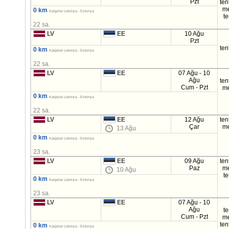
Pzt
ten
m
0 km
Kargolar Letonya - Estonya
t
22 sa.
LV
EE
10 Ağu
Pzt
ten
0 km
Kargolar Letonya - Estonya
22 sa.
LV
EE
07 Ağu - 10
Ağu
ten
Cum - Pzt
m
0 km
Kargolar Letonya - Estonya
22 sa.
LV
EE
12 Ağu
ten
Çar
m
13 Ağu
0 km
Kargolar Letonya - Estonya
23 sa.
LV
EE
09 Ağu
ten
Paz
m
10 Ağu
t
0 km
Kargolar Letonya - Estonya
23 sa.
LV
EE
07 Ağu - 10
Ağu
t
Cum - Pzt
m
ten
0 km
Kargolar Letonya - Estonya