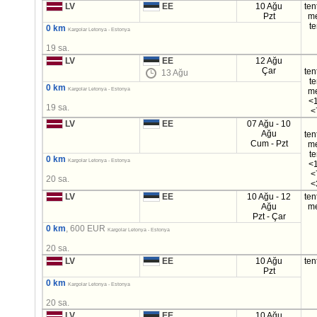
LV
EE
10 Ağu
ten
Pzt
m
t
0 km
Kargolar Letonya - Estonya
19 sa.
LV
EE
12 Ağu
Çar
ten
13 Ağu
t
0 km
Kargolar Letonya - Estonya
m
<1
19 sa.
<
LV
EE
07 Ağu - 10
Ağu
ten
Cum - Pzt
m
t
0 km
Kargolar Letonya - Estonya
<1
<
20 sa.
<
LV
EE
10 Ağu - 12
ten
Ağu
m
Pzt - Çar
0 km
, 600 EUR
Kargolar Letonya - Estonya
20 sa.
LV
EE
10 Ağu
ten
Pzt
0 km
Kargolar Letonya - Estonya
20 sa.
LV
EE
10 Ağu