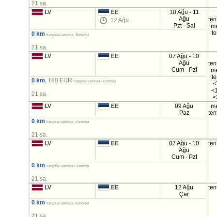
21 sa.
LV
EE
10 Ağu - 11
Ağu
ten
12 Ağu
Pzt - Sal
m
t
0 km
Kargolar Letonya - Estonya
21 sa.
LV
EE
07 Ağu - 10
Ağu
ten
Cum - Pzt
m
t
0 km
, 180 EUR
Kargolar Letonya - Estonya
<
<1
21 sa.
<
LV
EE
09 Ağu
m
Paz
ten
0 km
Kargolar Letonya - Estonya
21 sa.
LV
EE
07 Ağu - 10
ten
Ağu
Cum - Pzt
0 km
Kargolar Letonya - Estonya
21 sa.
LV
EE
12 Ağu
ten
Çar
0 km
Kargolar Letonya - Estonya
21 sa.