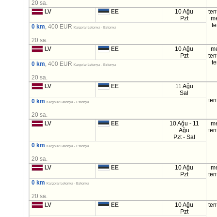
20 sa.
LV
EE
10 Ağu
ten
Pzt
m
t
0 km
, 400 EUR
Kargolar Letonya - Estonya
20 sa.
LV
EE
10 Ağu
m
Pzt
ten
t
0 km
, 400 EUR
Kargolar Letonya - Estonya
20 sa.
LV
EE
11 Ağu
Sal
ten
0 km
Kargolar Letonya - Estonya
20 sa.
LV
EE
10 Ağu - 11
m
Ağu
ten
Pzt - Sal
0 km
Kargolar Letonya - Estonya
20 sa.
LV
EE
10 Ağu
m
Pzt
ten
0 km
Kargolar Letonya - Estonya
20 sa.
LV
EE
10 Ağu
ten
Pzt