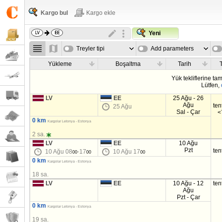
Kargo bul
Kargo ekle
Yeni
Treyler tipi
Add parameters
Yükleme
Boşaltma
Tarih
T
Yük tekliflerine t
Lütfen,
LV
EE
25 Ağu - 26
Ağu
ten
25 Ağu
Sal - Çar
<
0 km
Kargolar Letonya - Estonya
2 sa.
LV
EE
10 Ağu
Pzt
ten
10 Ağu 08
-17
10 Ağu 17
00
00
00
0 km
Kargolar Letonya - Estonya
18 sa.
LV
EE
10 Ağu - 12
ten
Ağu
Pzt - Çar
0 km
Kargolar Letonya - Estonya
19 sa.