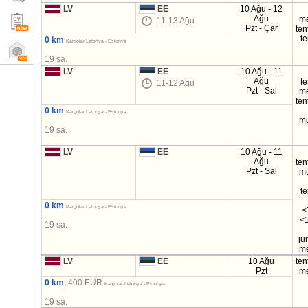
LV
EE
10 Ağu - 12
Ağu
m
11-13 Ağu
Pzt - Çar
ten
t
0 km
Kargolar Letonya - Estonya
19 sa.
LV
EE
10 Ağu - 11
Ağu
t
11-12 Ağu
Pzt - Sal
m
ten
0 km
Kargolar Letonya - Estonya
mu
19 sa.
LV
EE
10 Ağu - 11
Ağu
ten
Pzt - Sal
mu
t
0 km
Kargolar Letonya - Estonya
<
<1
19 sa.
ju
m
LV
EE
10 Ağu
ten
Pzt
m
0 km
, 400 EUR
Kargolar Letonya - Estonya
19 sa.