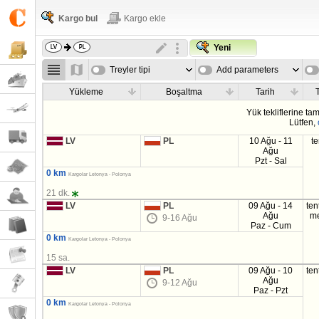
Kargo bul
Kargo ekle
Yeni
Treyler tipi
Add parameters
Yükleme
Boşaltma
Tarih
T
Yük tekliflerine t
Lütfen,
LV
PL
10 Ağu - 11
t
Ağu
Pzt - Sal
0 km
Kargolar Letonya - Polonya
21 dk.
LV
PL
09 Ağu - 14
ten
Ağu
m
9-16 Ağu
Paz - Cum
0 km
Kargolar Letonya - Polonya
15 sa.
LV
PL
09 Ağu - 10
ten
Ağu
9-12 Ağu
Paz - Pzt
0 km
Kargolar Letonya - Polonya