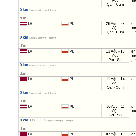
Ağu
m
Çar - Cum
0 km
Kargolar Letonya - Polonya
dün
LV
PL
26 Ağu - 28
ten
Ağu
m
Çar - Cum
ju
0 km
Kargolar Letonya - Polonya
dün
LV
PL
13 Ağu - 18
ten
Ağu
m
Per - Sal
ju
0 km
Kargolar Letonya - Polonya
dün
LV
PL
11 Ağu - 14
ten
Ağu
Sal - Cum
0 km
Kargolar Letonya - Polonya
dün
LV
PL
10 Ağu - 11
ten
Ağu
m
Pzt - Sal
t
0 km
, 600 EUR
Kargolar Letonya - Polonya
dün
LV
PL
07 Ağu - 10
ten