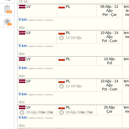
16 sa.
LV
PL
06 Ağu - 12
ten
Ağu
t
Per - Çar
m
0 km
Kargolar Letonya - Polonya
dün
LV
PL
10 Ağu - 14
ten
Ağu
m
12-16 Ağu
Pzt - Cum
0 km
Kargolar Letonya - Polonya
dün
LV
PL
10 Ağu
ten
Pzt
0 km
Kargolar Letonya - Polonya
dün
LV
PL
10 Ağu - 14
ten
Ağu
m
12-16 Ağu
Pzt - Cum
0 km
Kargolar Letonya - Polonya
dün
LV
PL
26 Ağu
ten
Çar
m
26 Ağu 08
-18
28 Ağu 08
-15
00
00
00
00
0 km
Kargolar Letonya - Polonya
dün