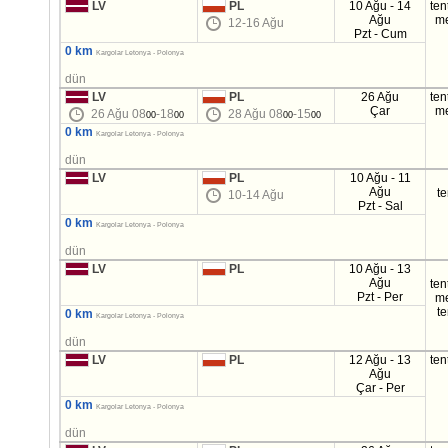
LV
PL
10 Ağu - 14
ten
Ağu
m
12-16 Ağu
Pzt - Cum
0 km
Kargolar Letonya - Polonya
dün
LV
PL
26 Ağu
ten
Çar
m
26 Ağu 08
-18
28 Ağu 08
-15
00
00
00
00
0 km
Kargolar Letonya - Polonya
dün
LV
PL
10 Ağu - 11
Ağu
t
10-14 Ağu
Pzt - Sal
0 km
Kargolar Letonya - Polonya
dün
LV
PL
10 Ağu - 13
Ağu
ten
Pzt - Per
m
t
0 km
Kargolar Letonya - Polonya
dün
LV
PL
12 Ağu - 13
ten
Ağu
Çar - Per
0 km
Kargolar Letonya - Polonya
dün