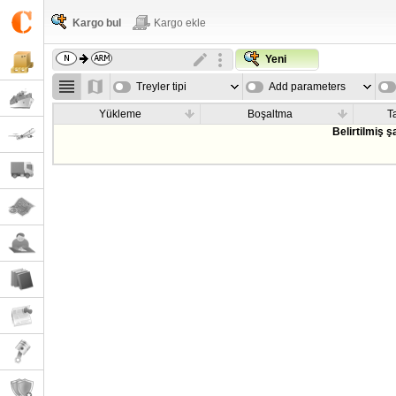
Kargo bul
Kargo ekle
Yeni
Treyler tipi
Add parameters
Yükleme
Boşaltma
T
Belirtilmiş 