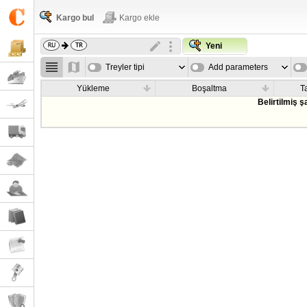
Kargo bul
Kargo ekle
Yeni
Treyler tipi
Add parameters
Yükleme
Boşaltma
T
Belirtilmiş 