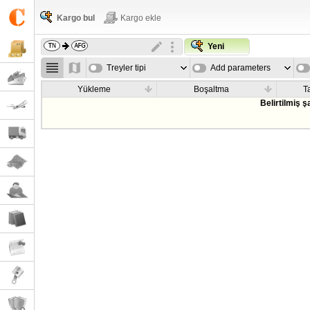
Kargo bul
Kargo ekle
Yeni
Treyler tipi
Add parameters
Yükleme
Boşaltma
T
Belirtilmiş 