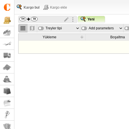
Kargo bul
Kargo ekle
Yeni
Treyler tipi
Add parameters
Yükleme
Boşaltma