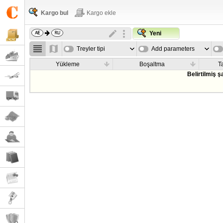
Kargo bul
Kargo ekle
Yeni
Treyler tipi
Add parameters
Yükleme
Boşaltma
T
Belirtilmiş 