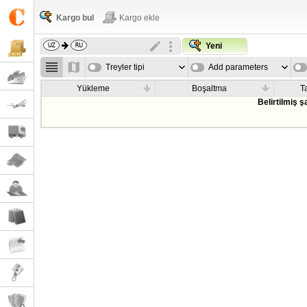
Kargo bul
Kargo ekle
Yeni
Treyler tipi
Add parameters
Yükleme
Boşaltma
T
Belirtilmiş 