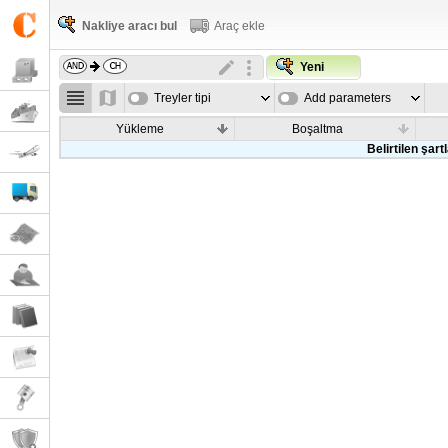
Nakliye aracı bul
Araç ekle
Yeni
Treyler tipi
Add parameters
Yükleme
Boşaltma
Belirtilen şar