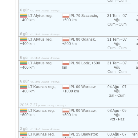
Cum - Cum
6 gün
<2t, 14m3 Litvanya - Polonya
LT Alytus reg.
PL 70 Szczecin,
31 Tem - 07
+400 km
+500 km
Ağu
a
Cum - Cum
6 gün
<2t, 14m3 Litvanya - Polonya
LT Alytus reg.
PL 80 Gdansk,
31 Tem - 07
+400 km
+500 km
Ağu
a
Cum - Cum
6 gün
<2t, 14m3 Litvanya - Polonya
LT Alytus reg.
PL 90 Lodz,
+500
31 Tem - 07
+400 km
km
Ağu
a
Cum - Cum
6 gün
<2t, 14m3 Litvanya - Polonya
LT Kaunas reg.,
PL 00 Warsaw
04 Ağu - 07
+400 km
+1000 km
Ağu
Sal - Cum
2026-7-27
platform Litvanya - Polonya
LT Kaunas reg.
PL 00 Warsaw,
03 Ağu - 09
+600 km
+500 km
Ağu
Pzt - Paz
3 gün
<2t, 14m3 Litvanya - Polonya
LT Kaunas reg.
PL 15 Bialystok
03 Ağu - 07
ten