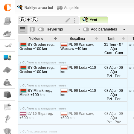
Nakliye aracı bul
Araç ekle
Yeni
Treyler tipi
Add parameters
Yükleme
Boşaltma
Tarih
T
BY Grodno reg.,
PL 00 Warsaw,
31 Tem - 07
ten
Grodno
+100 km
Warsaw
+40 km
Ağu
Cum - Cum
2 gün
tente 82-92 m3 Beyazrusya - Polonya
BY Grodno reg.,
PL 90 Lodz
+110
03 Ağu - 06
ten
Grodno
+100 km
km
Ağu
Pzt - Per
3 gün
tente 82-92 m3 Beyazrusya - Polonya
BY Minsk reg.,
PL 90 Lodz
+110
03 Ağu - 06
ten
Minsk
+100 km
km
Ağu
Pzt - Per
3 gün
tente 82-92 m3 Beyazrusya - Polonya
LV 10 Riga reg.
PL 00 Warsaw,
03 Ağu - 09
+600 km
+500 km
Ağu
Pzt - Paz
3 gün
<2t, 14m3 Letonya - Polonya