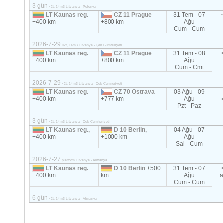
3 gün
<2t, 14m3 Litvanya - Polonya
LT Kaunas reg.
CZ 11 Prague
31 Tem - 07
+400 km
+800 km
Ağu
Cum - Cum
2026-7-29
<2t, 14m3 Litvanya - Çek Cumhuriyeti
LT Kaunas reg.
CZ 11 Prague
31 Tem - 08
+400 km
+800 km
Ağu
Cum - Cmt
2026-7-29
<2t, 14m3 Litvanya - Çek Cumhuriyeti
LT Kaunas reg.
CZ 70 Ostrava
03 Ağu - 09
+400 km
+777 km
Ağu
Pzt - Paz
3 gün
<2t, 14m3 Litvanya - Çek Cumhuriyeti
LT Kaunas reg.,
D 10 Berlin,
04 Ağu - 07
+400 km
+1000 km
Ağu
Sal - Cum
2026-7-27
platform Litvanya - Almanya
LT Kaunas reg.
D 10 Berlin
+500
31 Tem - 07
+400 km
km
Ağu
a
Cum - Cum
6 gün
<2t, 14m3 Litvanya - Almanya