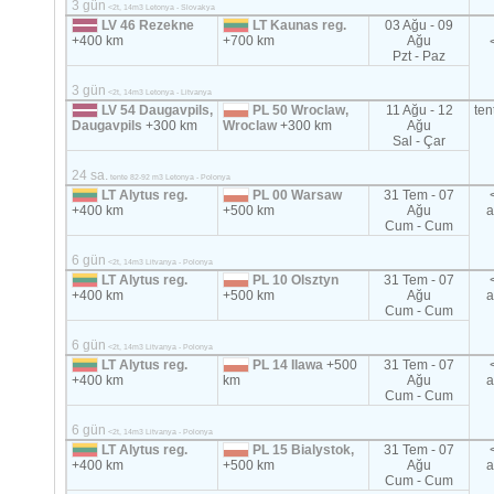
3 gün
<2t, 14m3 Letonya - Slovakya
LV 46 Rezekne
LT Kaunas reg.
03 Ağu - 09
+400 km
+700 km
Ağu
Pzt - Paz
3 gün
<2t, 14m3 Letonya - Litvanya
LV 54 Daugavpils,
PL 50 Wroclaw,
11 Ağu - 12
ten
Daugavpils
+300 km
Wroclaw
+300 km
Ağu
Sal - Çar
24 sa.
tente 82-92 m3 Letonya - Polonya
LT Alytus reg.
PL 00 Warsaw
31 Tem - 07
+400 km
+500 km
Ağu
a
Cum - Cum
6 gün
<2t, 14m3 Litvanya - Polonya
LT Alytus reg.
PL 10 Olsztyn
31 Tem - 07
+400 km
+500 km
Ağu
a
Cum - Cum
6 gün
<2t, 14m3 Litvanya - Polonya
LT Alytus reg.
PL 14 Ilawa
+500
31 Tem - 07
+400 km
km
Ağu
a
Cum - Cum
6 gün
<2t, 14m3 Litvanya - Polonya
LT Alytus reg.
PL 15 Bialystok,
31 Tem - 07
+400 km
+500 km
Ağu
a
Cum - Cum