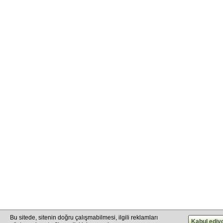
info@cargo.lt
+370 655 17777
+380 50 337-20-47
Bu sitede, sitenin doğru çalışmabilmesi, ilgili reklamları