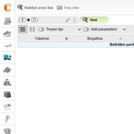
Nakliye aracı bul
Araç ekle
Yeni
Treyler tipi
Add parameters
Yükleme
Boşaltma
Belirtilen şar