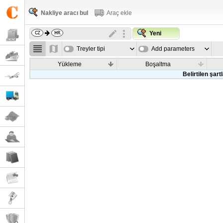
Nakliye aracı bul
Araç ekle
Yeni
Treyler tipi
Add parameters
Yükleme
Boşaltma
Belirtilen şar