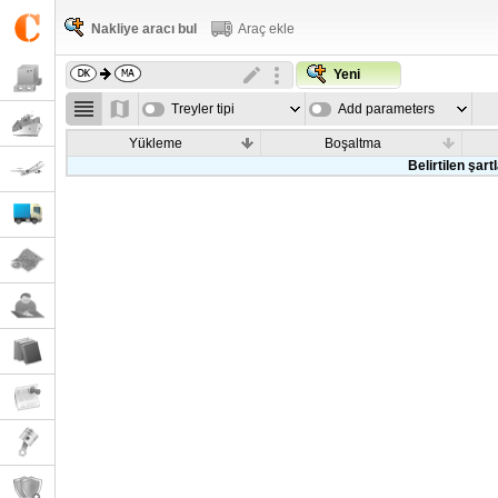
Nakliye aracı bul
Araç ekle
Yeni
Treyler tipi
Add parameters
Yükleme
Boşaltma
Belirtilen şar