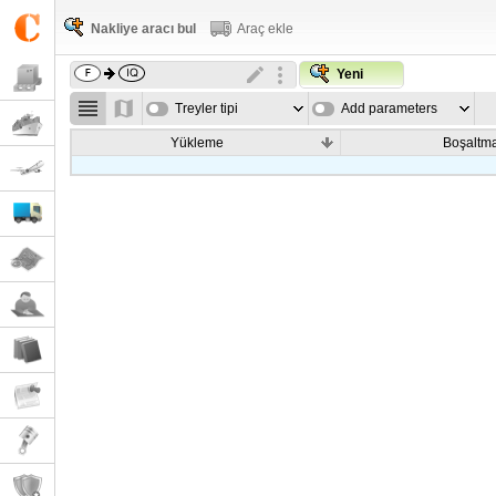
Nakliye aracı bul
Araç ekle
Yeni
Treyler tipi
Add parameters
Yükleme
Boşaltm