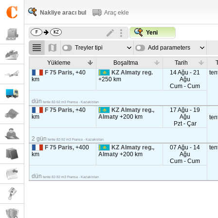
Nakliye aracı bul
Araç ekle
Yeni
Treyler tipi
Add parameters
Yükleme
Boşaltma
Tarih
T
F 75 Paris,
+40
KZ Almaty reg.
14 Ağu - 21
ten
km
+250 km
Ağu
Cum - Cum
dün
tente 82-92 m3 Fransa - Kazakistan
F 75 Paris,
+40
KZ Almaty reg.,
17 Ağu - 19
km
Almaty
+200 km
Ağu
ten
Pzt - Çar
2 gün
tente 82-92 m3 Fransa - Kazakistan
F 75 Paris,
+400
KZ Almaty reg.,
07 Ağu - 14
ten
km
Almaty
+200 km
Ağu
Cum - Cum
dün
tente 82-92 m3 Fransa - Kazakistan