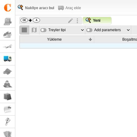
Nakliye aracı bul
Araç ekle
Yeni
Treyler tipi
Add parameters
Yükleme
Boşaltm