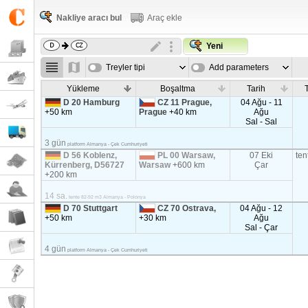
Nakliye aracı bul
Araç ekle
Yeni
Treyler tipi
Add parameters
Yükleme
Boşaltma
Tarih
T
D 20 Hamburg
CZ 11 Prague,
04 Ağu - 11
+50 km
Prague
+40 km
Ağu
Sal - Sal
3 gün
platform Almanya - Çek Cumhuriyeti
D 56 Koblenz,
PL 00 Warsaw,
07 Eki
ten
Kürrenberg, D56727
Warsaw
+600 km
Çar
+200 km
14 sa.
tente 82-92 m3 Almanya - Polonya
D 70 Stuttgart
CZ 70 Ostrava,
04 Ağu - 12
+50 km
+30 km
Ağu
Sal - Çar
4 gün
platform Almanya - Çek Cumhuriyeti