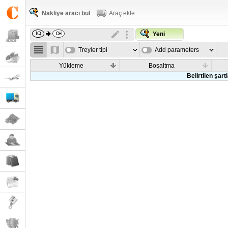
Nakliye aracı bul
Araç ekle
Yeni
Treyler tipi
Add parameters
Yükleme
Boşaltma
Belirtilen şar