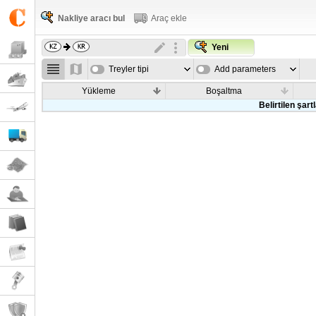
Nakliye aracı bul
Araç ekle
Yeni
Treyler tipi
Add parameters
Yükleme
Boşaltma
Belirtilen şar