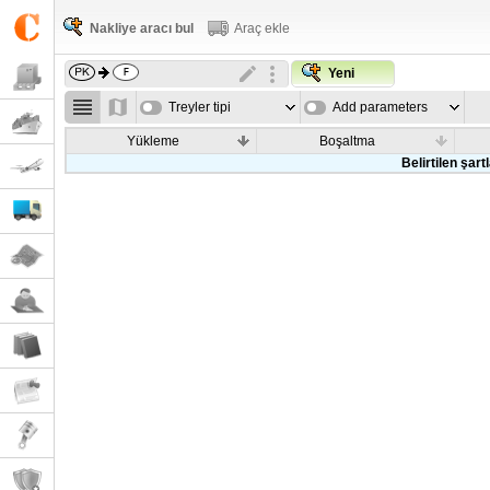
Nakliye aracı bul
Araç ekle
Yeni
Treyler tipi
Add parameters
Yükleme
Boşaltma
Belirtilen şar