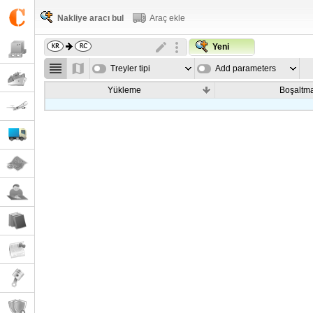
Nakliye aracı bul
Araç ekle
Yeni
Treyler tipi
Add parameters
Yükleme
Boşaltm